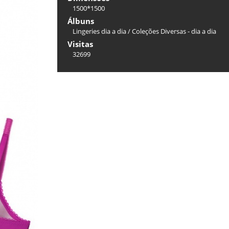
1500*1500
Álbuns
Lingeries dia a dia
/
Coleções Diversas - dia a dia
Visitas
32699