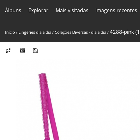
Álbuns
Explorar
Mais visitadas
Imagens recentes
4288-pink (1
Início
/
Lingeries dia a dia
/
Coleções Diversas - dia a dia
/