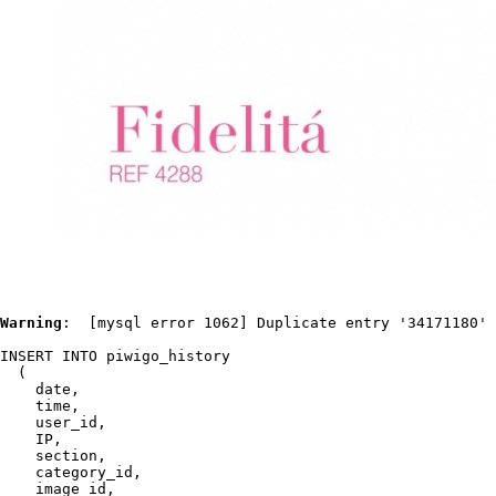
Warning
:  [mysql error 1062] Duplicate entry '34171180' 
INSERT INTO piwigo_history

  (

    date,

    time,

    user_id,

    IP,

    section,

    category_id,

    image_id,
