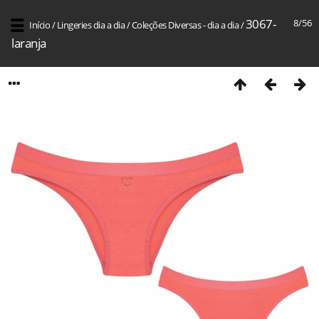
3067-
8/56
Início
/
Lingeries dia a dia
/
Coleções Diversas - dia a dia
/
laranja