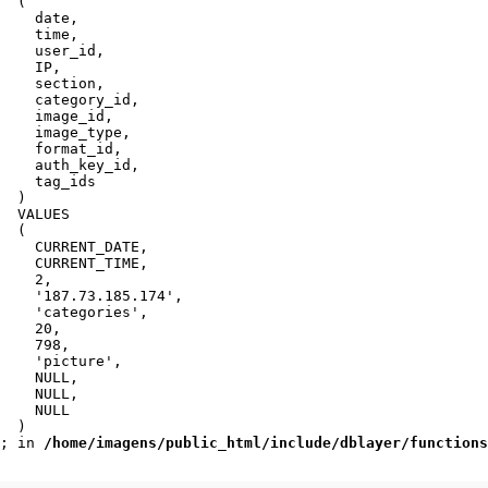
  (

    date,

    time,

    user_id,

    IP,

    section,

    category_id,

    image_id,

    image_type,

    format_id,

    auth_key_id,

    tag_ids

  )

  VALUES

  (

    CURRENT_DATE,

    CURRENT_TIME,

    2,

    '187.73.185.174',

    'categories',

    20,

    798,

    'picture',

    NULL,

    NULL,

    NULL

  )

; in 
/home/imagens/public_html/include/dblayer/functions