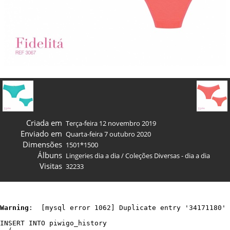
Criada em
Terça-feira 12 novembro 2019
Enviado em
Quarta-feira 7 outubro 2020
Dimensões
1501*1500
Álbuns
Lingeries dia a dia
/
Coleções Diversas - dia a dia
Visitas
32233
Warning
:  [mysql error 1062] Duplicate entry '34171180' 
INSERT INTO piwigo_history
