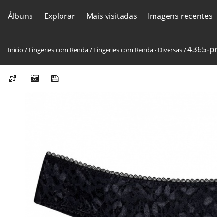
Álbuns
Explorar
Mais visitadas
Imagens recentes
4365-p
Início
/
Lingeries com Renda
/
Lingeries com Renda - Diversas
/