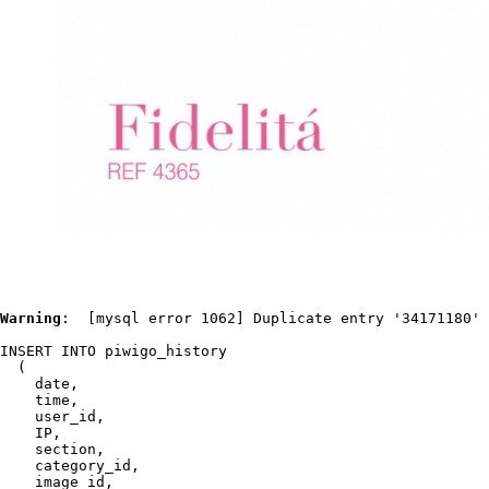
Warning
:  [mysql error 1062] Duplicate entry '34171180' 
INSERT INTO piwigo_history

  (

    date,

    time,

    user_id,

    IP,

    section,

    category_id,

    image_id,
